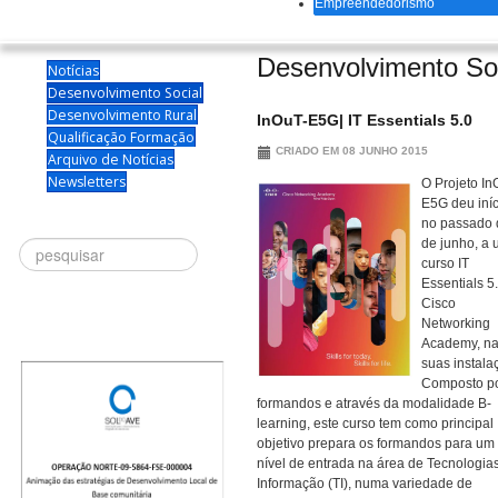
Empreendedorismo
Desenvolvimento So
Notícias
Desenvolvimento Social
Desenvolvimento Rural
InOuT-E5G| IT Essentials 5.0
Qualificação Formação
CRIADO EM 08 JUNHO 2015
Arquivo de Notícias
Newsletters
O Projeto In
E5G deu iníc
no passado 
de junho, a
Procurar
curso IT
Essentials 5.
Cisco
Networking
Academy, n
suas instala
Composto po
formandos e através da modalidade B-
learning, este curso tem como principal
objetivo prepara os formandos para um
nível de entrada na área de Tecnologia
Informação (TI), numa variedade de