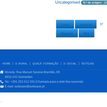
Uncategorised
N.º de artigos: 12
Início
Anterior
37
Seguinte
Fim
HOME
D. RURAL
QUALIF. FORMAÇÃO
D. SOCIAL
NOTÍCIAS
Morada: Rua Manuel Saraiva Brandão, 89
4810-242 Guimarães
Tel.: +351 253 512 333 (Chamada para a rede fixa nacional)
E-mail:
soldoave@soldoave.pt
.