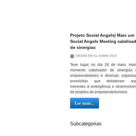
Projeto Social Angels| Mais um
Social Angels Meeting catalisa
de sinergias
CRIADO EM 01 JUNHO 2015
Teve lugar, no dia 28 de maio, ma
momento catalisador de sinergias 
empreendedores e diversas organiz
envolvidas que debateram asp
inerentes à emergência e desenvolvi
de projetos de empreendedorismo.
Ler mais...
Subcategorias