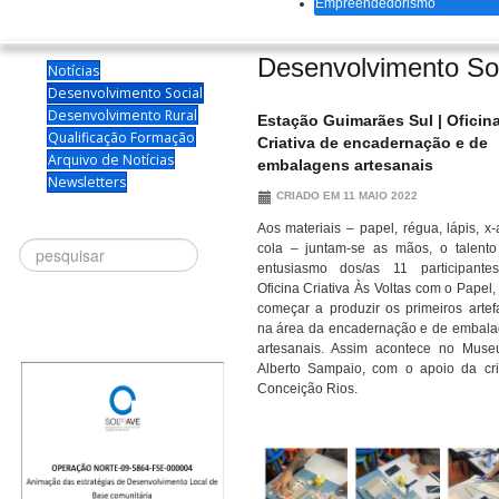
Empreendedorismo
Desenvolvimento So
Notícias
Desenvolvimento Social
Desenvolvimento Rural
Estação Guimarães Sul | Oficin
Qualificação Formação
Criativa de encadernação e de
Arquivo de Notícias
embalagens artesanais
Newsletters
CRIADO EM 11 MAIO 2022
Aos materiais – papel, régua, lápis, x-
Procurar
cola – juntam-se as mãos, o talent
entusiasmo dos/as 11 participante
Oficina Criativa Às Voltas com o Papel,
começar a produzir os primeiros artef
na área da encadernação e de embal
artesanais. Assim acontece no Mus
Alberto Sampaio, com o apoio da cri
Conceição Rios.