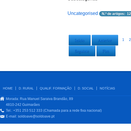
Uncategorised
N.º de artigos: 12
Início
Anterior
1
2
Seguinte
Fim
HOME
D. RURAL
QUALIF. FORMAÇÃO
D. SOCIAL
NOTÍCIAS
Morada: Rua Manuel Saraiva Brandão, 89
4810-242 Guimarães
Tel.: +351 253 512 333 (Chamada para a rede fixa nacional)
E-mail:
soldoave@soldoave.pt