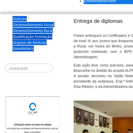
Empreendedorismo
Notícias
Entrega de diplomas
Desenvolvimento Social
Desenvolvimento Rural
Foram entregues os Certificados e D
Qualificação Formação
de nível IV, aos jovens que frequen
Arquivo de Notícias
e Rural, em Vieira do Minho, prom
Newsletters
protocolo celebrado com o IEFP,
Aprendizagem.
Esta ação teve como parceira, par
Procurar
Brancelhe no âmbito do projeto ALP
A sessão decorreu no Salão Nob
presidente da autarquia, Eng.º An
Elsa Ribeiro, e da Administradora da