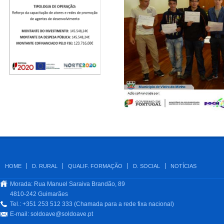
HOME
D. RURAL
QUALIF. FORMAÇÃO
D. SOCIAL
NOTÍCIAS
Morada: Rua Manuel Saraiva Brandão, 89
4810-242 Guimarães
Tel.: +351 253 512 333 (Chamada para a rede fixa nacional)
E-mail:
soldoave@soldoave.pt