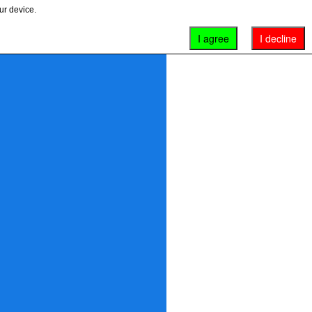
ur device.
I agree
I decline