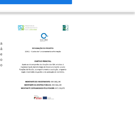
da
já
de
do
io