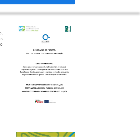
o,
as
to