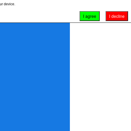
ur device.
I agree
I decline