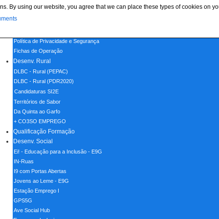
ns. By using our website, you agree that we can place these types of cookies on yo
Menu
uments
Home
Política de Cookies
Política de Privacidade e Segurança
Fichas de Operação
Desenv. Rural
DLBC - Rural (PEPAC)
DLBC - Rural (PDR2020)
Candidaturas SI2E
Territórios de Sabor
Da Quinta ao Garfo
+ CO3SO EMPREGO
Qualificação Formação
Desenv. Social
Ei! - Educação para a Inclusão - E9G
IN-Ruas
I9 com Portas Abertas
Jovens ao Leme - E9G
Estação Emprego I
GPS5G
Ave Social Hub