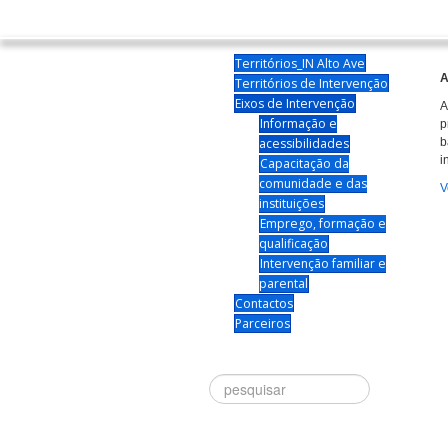
Territórios_IN Alto Ave
A
Territórios de Intervenção
Eixos de Intervenção
A
Informação e
p
acessibilidades
b
i
Capacitação da
comunidade e das
V
instituições
Emprego, formação e
qualificação
Intervenção familiar e
parental
Contactos
Parceiros
Procurar