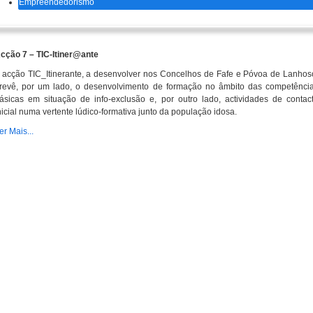
Empreendedorismo
cção 7 – TIC-Itiner@ante
 acção TIC_Itinerante, a desenvolver nos Concelhos de Fafe e Póvoa de Lanhos
revê, por um lado, o desenvolvimento de formação no âmbito das competênci
ásicas em situação de info-exclusão e, por outro lado, actividades de contac
nicial numa vertente lúdico-formativa junto da população idosa.
er Mais...