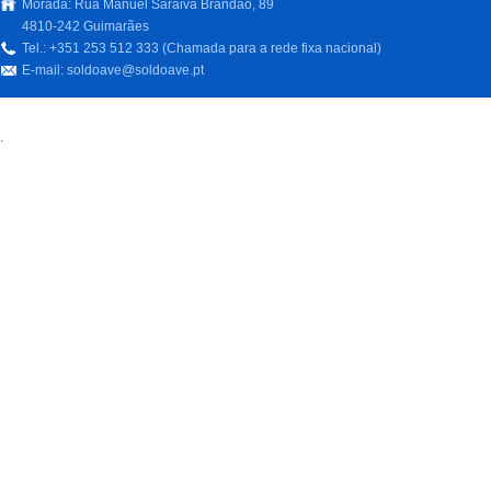
Morada: Rua Manuel Saraiva Brandão, 89
4810-242 Guimarães
Tel.: +351 253 512 333 (Chamada para a rede fixa nacional)
E-mail:
soldoave@soldoave.pt
.