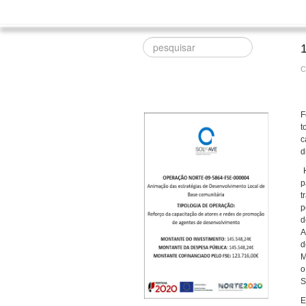
Procurar
C
F
t
c
d
H
p
t
p
d
A
d
M
o
S
E