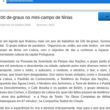
Empreendedorismo
100 de-graus no mini-campo de férias
riado em 19 outubro 2009
Acessos: 4931
oi em Agosto que finalizou mais um ano de trabalhos de 100 de-graus. Suces
otal. O grupo esteve de parabéns. Organizou-se, então, por este motivo, um min
ampo de férias em Lisboa, com o objectivo de dar a conhecer a riqueza
iversidade cultural da capital Portuguesa.
ospedado na Pousada da Juventude do Parque das Nações, o grupo partiu d
ara mil aventuras e descobertas na cidade, optando pelos mais diversos meios 
ransporte, como o metro, o autocarro, o comboio, o eléctrico, o táxi, e claro, 
ernas, que foram bem desgastadas. Dos vários locais visitados, como o Oceanár
e Lisboa, o Pavilhão do Conhecimento, o Teleférico do Parque das Nações,
queduto das Àguas Livres, o Mosteiro dos Jerónimos, a Torre de Belém e o Padr
os Descobrimentos, o Café Brasília e os pasteis de Belém, o grupo destacou
useu dos Coches, o Zoológico de Lisboa (no qual não faltou passeio de teleférico
 show dos golfinhos) e a Peça de Teatro "As Obras Completas de Willi
hakespeare em 97 minutos", na Companhia Teatral do Chiado.
ste ano a experiência foi rica e deveras entusiasmante, mas para o ano que ve