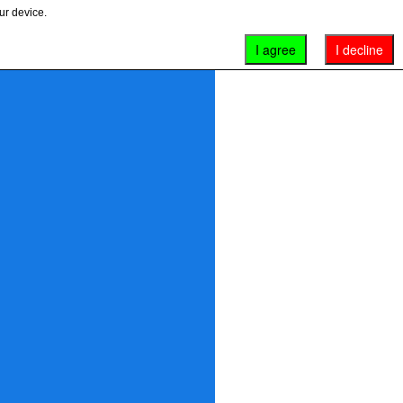
ur device.
I agree
I decline