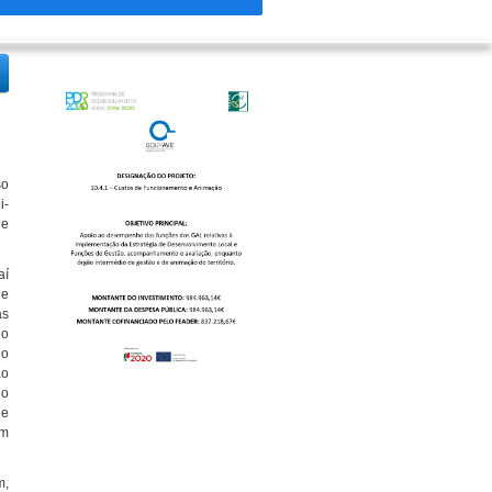
so
i-
 e
aí
de
as
io
 o
ão
 o
 e
am
m,