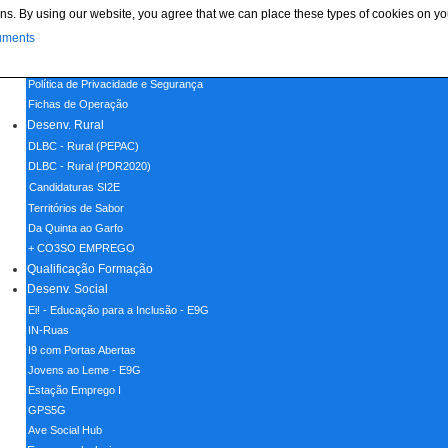
ns. By using our website, you agree that we can place these types of cookies on yo
Menu
uments
Home
Política de Cookies
Política de Privacidade e Segurança
Fichas de Operação
Desenv. Rural
DLBC - Rural (PEPAC)
DLBC - Rural (PDR2020)
Candidaturas SI2E
Territórios de Sabor
Da Quinta ao Garfo
+ CO3SO EMPREGO
Qualificação Formação
Desenv. Social
Ei! - Educação para a Inclusão - E9G
IN-Ruas
I9 com Portas Abertas
Jovens ao Leme - E9G
Estação Emprego I
GPS5G
Ave Social Hub