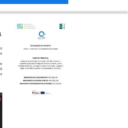
1
ão
de
te
is
de