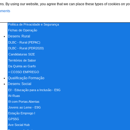
ns. By using our website, you agree that we can place these types of cookies on yo
Menu
uments
Home
Política de Cookies
Política de Privacidade e Segurança
Fichas de Operação
Desenv. Rural
DLBC - Rural (PEPAC)
DLBC - Rural (PDR2020)
Candidaturas SI2E
Territórios de Sabor
Da Quinta ao Garfo
+ CO3SO EMPREGO
Qualificação Formação
Desenv. Social
Ei! - Educação para a Inclusão - E9G
IN-Ruas
I9 com Portas Abertas
Jovens ao Leme - E9G
Estação Emprego I
GPS5G
Ave Social Hub