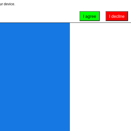
ur device.
I agree
I decline