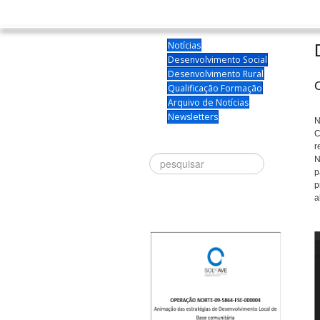
Notícias
Desenvolvimento Social
Desenvolvimento Rural
Qualificação Formação
Arquivo de Notícias
Newsletters
N
C
r
Procurar
N
p
p
a