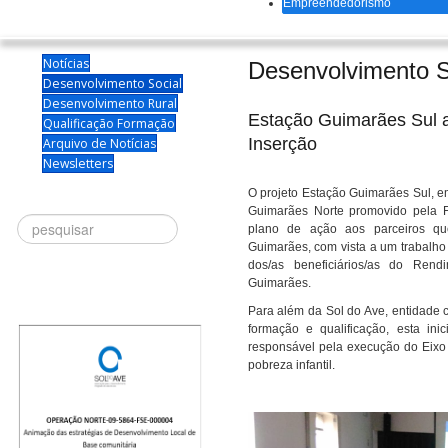
Empreendedorismo
Notícias
Desenvolvimento S
Desenvolvimento Social
Desenvolvimento Rural
Estação Guimarães Sul 
Qualificação Formação
Inserção
Arquivo de Notícias
Newsletters
O projeto Estação Guimarães Sul, 
Guimarães Norte promovido pela Fr
Procurar
plano de ação aos parceiros qu
Guimarães, com vista a um trabalho 
dos/as beneficiários/as do Ren
Guimarães.
Para além da Sol do Ave, entidade 
formação e qualificação, esta in
responsável pela execução do Eixo 2
pobreza infantil.