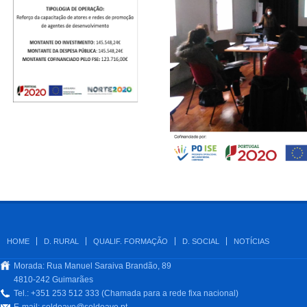
HOME
D. RURAL
QUALIF. FORMAÇÃO
D. SOCIAL
NOTÍCIAS
Morada: Rua Manuel Saraiva Brandão, 89
4810-242 Guimarães
Tel.: +351 253 512 333 (Chamada para a rede fixa nacional)
E-mail:
soldoave@soldoave.pt