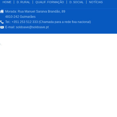
HOME
D. RURAL
QUALIF. FORMAÇÃO
D. SOCIAL
NOTÍCIAS
Morada: Rua Manuel Saraiva Brandão, 89
4810-242 Guimarães
Tel.: +351 253 512 333 (Chamada para a rede fixa nacional)
E-mail:
soldoave@soldoave.pt
.