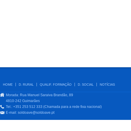
HOME
D. RURAL
QUALIF. FORMAÇÃO
D. SOCIAL
NOTÍCIAS
Morada: Rua Manuel Saraiva Brandão, 89
4810-242 Guimarães
Tel.: +351 253 512 333 (Chamada para a rede fixa nacional)
E-mail:
soldoave@soldoave.pt
.