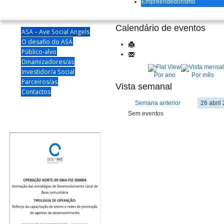
Empreendedorismo
Calendário de eventos
ASA – Ave Social Angels
O desafio do ASA
Público-alvo
Dinamizadores/as
Investidor/a Social
Por ano
Por mês
Parceiros/as
Vista semanal
Contactos
Semana anterior
26 abril
Sem eventos