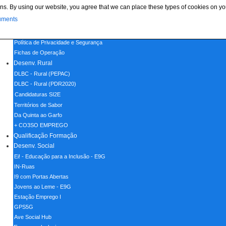
ns. By using our website, you agree that we can place these types of cookies on yo
Menu
uments
Home
Política de Cookies
Política de Privacidade e Segurança
Fichas de Operação
Desenv. Rural
DLBC - Rural (PEPAC)
DLBC - Rural (PDR2020)
Candidaturas SI2E
Territórios de Sabor
Da Quinta ao Garfo
+ CO3SO EMPREGO
Qualificação Formação
Desenv. Social
Ei! - Educação para a Inclusão - E9G
IN-Ruas
I9 com Portas Abertas
Jovens ao Leme - E9G
Estação Emprego I
GPS5G
Ave Social Hub