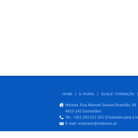
HOME
D. RURAL
QUALIF. FORMAÇÃO
Morada: Rua Manuel Saraiva Brandão, 89
4810-242 Guimarães
Tel.: +351 253 512 333 (Chamada para a re
E-mail:
soldoave@soldoave.pt