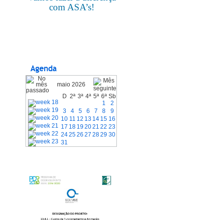
com ASA’s!
Agenda
maio 2026
D
2ª
3ª
4ª
5ª
6ª
Sb
1
2
3
4
5
6
7
8
9
10
11
12
13
14
15
16
17
18
19
20
21
22
23
24
25
26
27
28
29
30
31