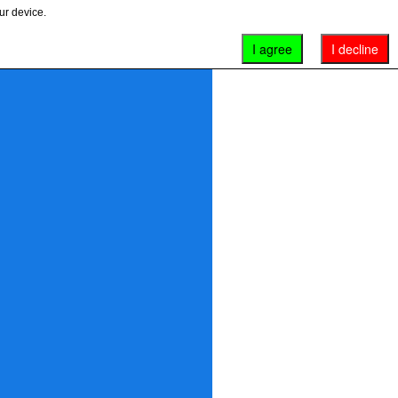
ur device.
I agree
I decline