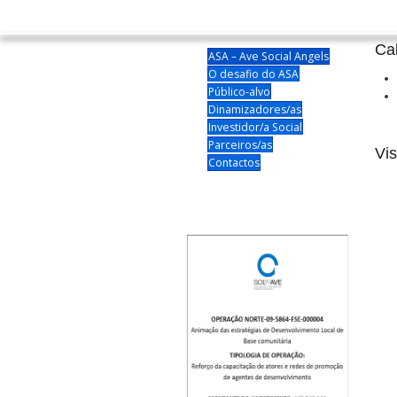
Ca
ASA – Ave Social Angels
O desafio do ASA
Público-alvo
Dinamizadores/as
Investidor/a Social
Parceiros/as
Vi
Contactos