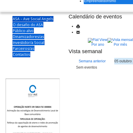
Empreendedorismo
Calendário de eventos
ASA – Ave Social Angels
O desafio do ASA
Público-alvo
Dinamizadores/as
Investidor/a Social
Por ano
Por mês
Parceiros/as
Vista semanal
Contactos
Semana anterior
05 outubro 
Sem eventos