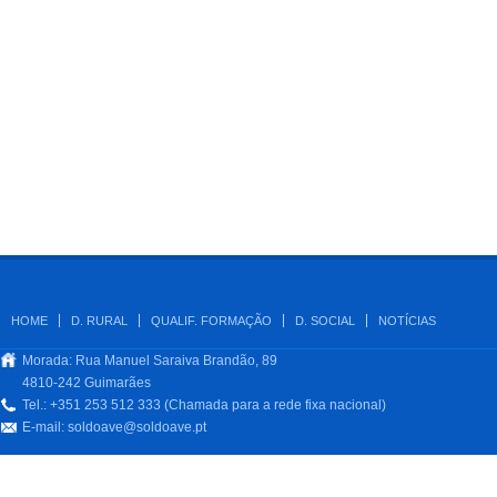
HOME
D. RURAL
QUALIF. FORMAÇÃO
D. SOCIAL
NOTÍCIAS
Morada: Rua Manuel Saraiva Brandão, 89
4810-242 Guimarães
Tel.: +351 253 512 333 (Chamada para a rede fixa nacional)
E-mail:
soldoave@soldoave.pt
.