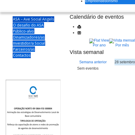
Empreendedorismo
Calendário de eventos
ASA – Ave Social Angels
O desafio do ASA
Público-alvo
Dinamizadores/as
Investidor/a Social
Por ano
Por mês
Parceiros/as
Vista semanal
Contactos
Semana anterior
28 setembro
Sem eventos