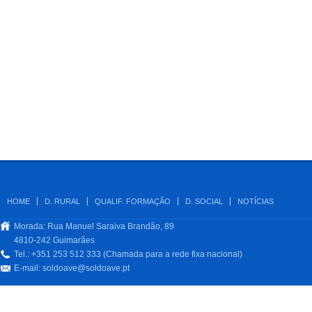
HOME
D. RURAL
QUALIF. FORMAÇÃO
D. SOCIAL
NOTÍCIAS
Morada: Rua Manuel Saraiva Brandão, 89
4810-242 Guimarães
Tel.: +351 253 512 333 (Chamada para a rede fixa nacional)
E-mail:
soldoave@soldoave.pt
.