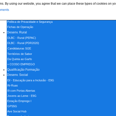
ns. By using our website, you agree that we can place these types of cookies on yo
Menu
uments
Home
Política de Cookies
Política de Privacidade e Segurança
Fichas de Operação
Desenv. Rural
DLBC - Rural (PEPAC)
DLBC - Rural (PDR2020)
Candidaturas SI2E
Territórios de Sabor
Da Quinta ao Garfo
+ CO3SO EMPREGO
Qualificação Formação
Desenv. Social
Ei! - Educação para a Inclusão - E9G
IN-Ruas
I9 com Portas Abertas
Jovens ao Leme - E9G
Estação Emprego I
GPS5G
Ave Social Hub