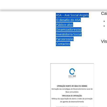
Ca
ASA – Ave Social Angels
O desafio do ASA
Público-alvo
Dinamizadores/as
Investidor/a Social
Parceiros/as
Vis
Contactos