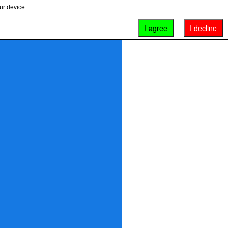
ur device.
I agree
I decline