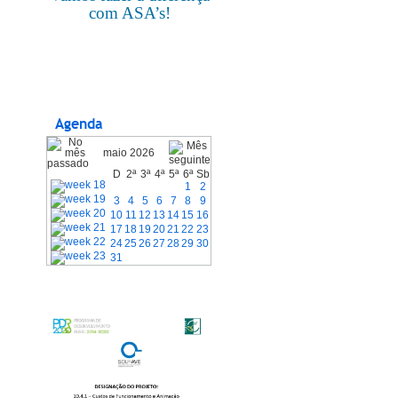
com ASA’s!
Agenda
maio 2026
D
2ª
3ª
4ª
5ª
6ª
Sb
1
2
3
4
5
6
7
8
9
10
11
12
13
14
15
16
17
18
19
20
21
22
23
24
25
26
27
28
29
30
31