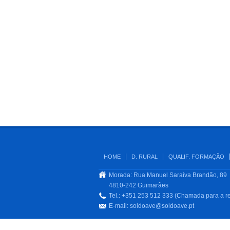
HOME
D. RURAL
QUALIF. FORMAÇÃO
Morada: Rua Manuel Saraiva Brandão, 89
4810-242 Guimarães
Tel.: +351 253 512 333 (Chamada para a re
E-mail:
soldoave@soldoave.pt