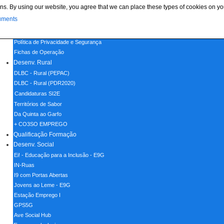
ns. By using our website, you agree that we can place these types of cookies on yo
Menu
uments
Home
Política de Cookies
Política de Privacidade e Segurança
Fichas de Operação
Desenv. Rural
DLBC - Rural (PEPAC)
DLBC - Rural (PDR2020)
Candidaturas SI2E
Territórios de Sabor
Da Quinta ao Garfo
+ CO3SO EMPREGO
Qualificação Formação
Desenv. Social
Ei! - Educação para a Inclusão - E9G
IN-Ruas
I9 com Portas Abertas
Jovens ao Leme - E9G
Estação Emprego I
GPS5G
Ave Social Hub