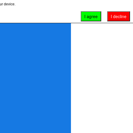
ur device.
I agree
I decline