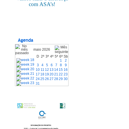
com ASA’s!
Agenda
maio 2026
D
2ª
3ª
4ª
5ª
6ª
Sb
1
2
3
4
5
6
7
8
9
10
11
12
13
14
15
16
17
18
19
20
21
22
23
24
25
26
27
28
29
30
31