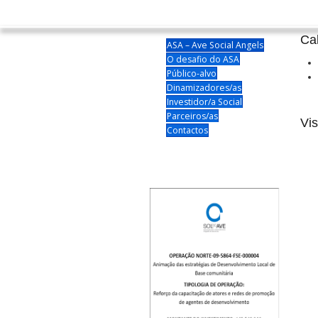
Ca
ASA – Ave Social Angels
O desafio do ASA
Público-alvo
Dinamizadores/as
Investidor/a Social
Parceiros/as
Vis
Contactos