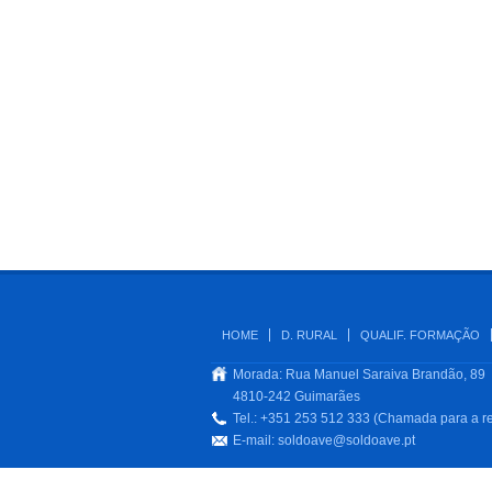
HOME
D. RURAL
QUALIF. FORMAÇÃO
Morada: Rua Manuel Saraiva Brandão, 89
4810-242 Guimarães
Tel.: +351 253 512 333 (Chamada para a re
E-mail:
soldoave@soldoave.pt