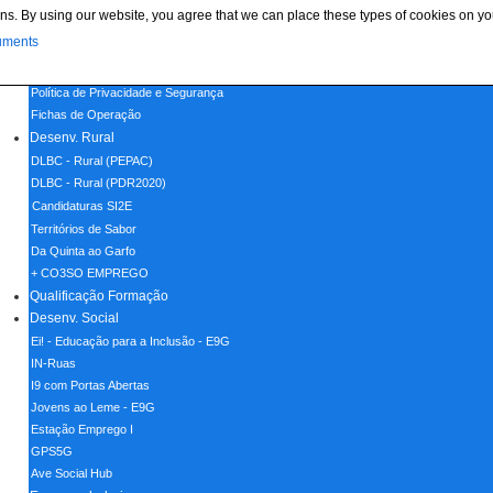
ns. By using our website, you agree that we can place these types of cookies on yo
Menu
uments
Home
Política de Cookies
Política de Privacidade e Segurança
Fichas de Operação
Desenv. Rural
DLBC - Rural (PEPAC)
DLBC - Rural (PDR2020)
Candidaturas SI2E
Territórios de Sabor
Da Quinta ao Garfo
+ CO3SO EMPREGO
Qualificação Formação
Desenv. Social
Ei! - Educação para a Inclusão - E9G
IN-Ruas
I9 com Portas Abertas
Jovens ao Leme - E9G
Estação Emprego I
GPS5G
Ave Social Hub