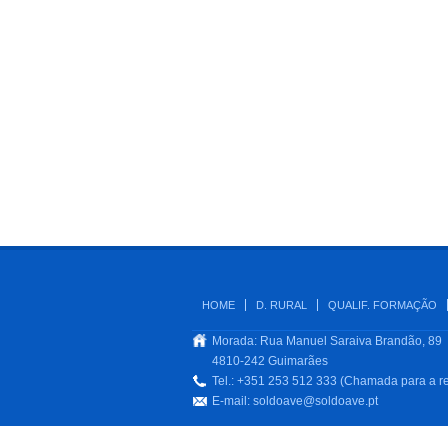
HOME
D. RURAL
QUALIF. FORMAÇÃO
Morada: Rua Manuel Saraiva Brandão, 89
4810-242 Guimarães
Tel.: +351 253 512 333 (Chamada para a re
E-mail:
soldoave@soldoave.pt