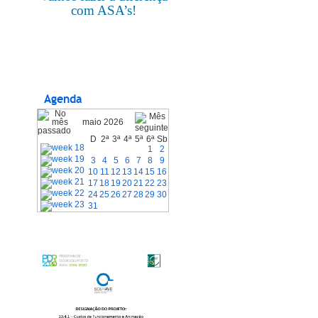
com ASA’s!
Agenda
maio 2026
D
2ª
3ª
4ª
5ª
6ª
Sb
1
2
3
4
5
6
7
8
9
10
11
12
13
14
15
16
17
18
19
20
21
22
23
24
25
26
27
28
29
30
31