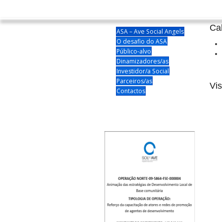
Ca
ASA – Ave Social Angels
O desafio do ASA
Público-alvo
Dinamizadores/as
Investidor/a Social
Parceiros/as
Vis
Contactos