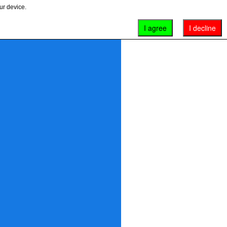
ur device.
I agree
I decline