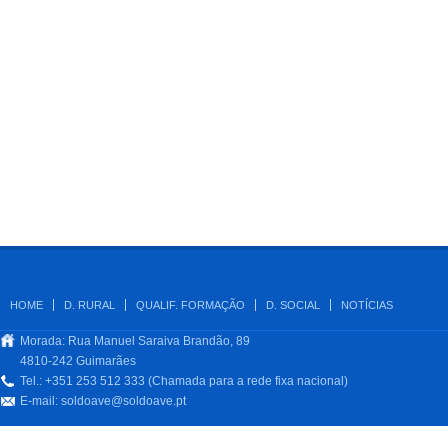
HOME
D. RURAL
QUALIF. FORMAÇÃO
D. SOCIAL
NOTÍCIAS
Morada: Rua Manuel Saraiva Brandão, 89
4810-242 Guimarães
Tel.: +351 253 512 333 (Chamada para a rede fixa nacional)
E-mail:
soldoave@soldoave.pt