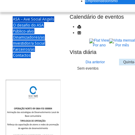
Empreendedorismo
Calendário de eventos
ASA – Ave Social Angels
O desafio do ASA
Público-alvo
Dinamizadores/as
Investidor/a Social
Por ano
Por mês
Parceiros/as
Vista diária
Contactos
Dia anterior
Quinta
Sem eventos