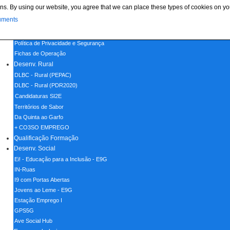
ns. By using our website, you agree that we can place these types of cookies on yo
Menu
uments
Home
Política de Cookies
Política de Privacidade e Segurança
Fichas de Operação
Desenv. Rural
DLBC - Rural (PEPAC)
DLBC - Rural (PDR2020)
Candidaturas SI2E
Territórios de Sabor
Da Quinta ao Garfo
+ CO3SO EMPREGO
Qualificação Formação
Desenv. Social
Ei! - Educação para a Inclusão - E9G
IN-Ruas
I9 com Portas Abertas
Jovens ao Leme - E9G
Estação Emprego I
GPS5G
Ave Social Hub