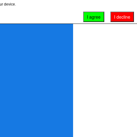
ur device.
I agree
I decline