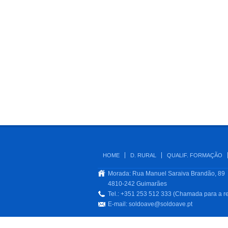
HOME
D. RURAL
QUALIF. FORMAÇÃO
Morada: Rua Manuel Saraiva Brandão, 89
4810-242 Guimarães
Tel.: +351 253 512 333 (Chamada para a re
E-mail:
soldoave@soldoave.pt