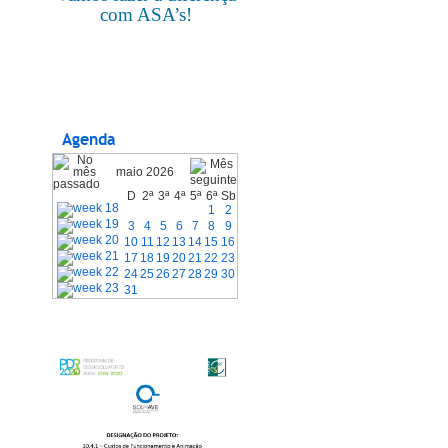
com ASA’s!
Agenda
maio 2026
D
2ª
3ª
4ª
5ª
6ª
Sb
1
2
3
4
5
6
7
8
9
10
11
12
13
14
15
16
17
18
19
20
21
22
23
24
25
26
27
28
29
30
31