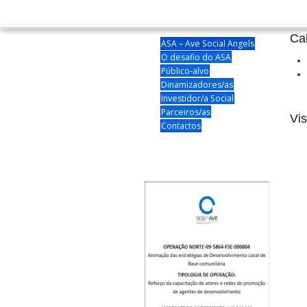
Ca
ASA – Ave Social Angels
O desafio do ASA
Público-alvo
Dinamizadores/as
Investidor/a Social
Parceiros/as
Vis
Contactos