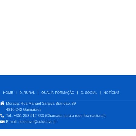
HOME
D. RURAL
QUALIF. FORMAÇÃO
D. SOCIAL
NOTÍCIAS
Morada: Rua Manuel Saraiva Brandão, 89
4810-242 Guimarães
Tel.: +351 253 512 333 (Chamada para a rede fixa nacional)
E-mail:
soldoave@soldoave.pt