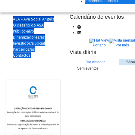
Empreendedorismo
Calendário de eventos
ASA – Ave Social Angels
O desafio do ASA
Público-alvo
Dinamizadores/as
Investidor/a Social
Por ano
Por mês
Parceiros/as
Vista diária
Contactos
Dia anterior
Sába
Sem eventos