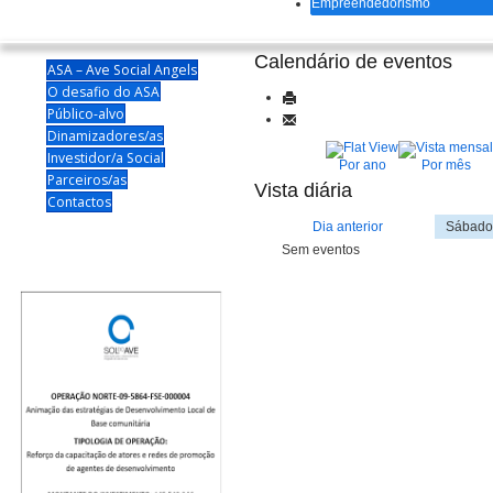
Empreendedorismo
Calendário de eventos
ASA – Ave Social Angels
O desafio do ASA
Público-alvo
Dinamizadores/as
Investidor/a Social
Por ano
Por mês
Parceiros/as
Vista diária
Contactos
Dia anterior
Sábado
Sem eventos