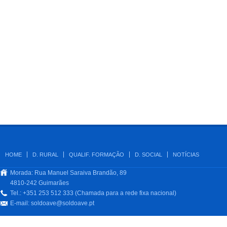
HOME
D. RURAL
QUALIF. FORMAÇÃO
D. SOCIAL
NOTÍCIAS
Morada: Rua Manuel Saraiva Brandão, 89
4810-242 Guimarães
Tel.: +351 253 512 333 (Chamada para a rede fixa nacional)
E-mail:
soldoave@soldoave.pt