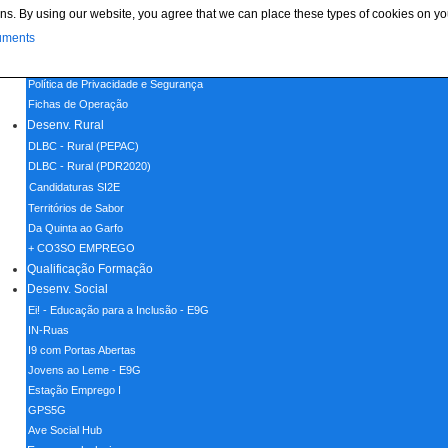
ns. By using our website, you agree that we can place these types of cookies on yo
Menu
uments
Home
Política de Cookies
Política de Privacidade e Segurança
Fichas de Operação
Desenv. Rural
DLBC - Rural (PEPAC)
DLBC - Rural (PDR2020)
Candidaturas SI2E
Territórios de Sabor
Da Quinta ao Garfo
+ CO3SO EMPREGO
Qualificação Formação
Desenv. Social
Ei! - Educação para a Inclusão - E9G
IN-Ruas
I9 com Portas Abertas
Jovens ao Leme - E9G
Estação Emprego I
GPS5G
Ave Social Hub