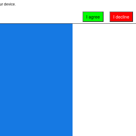
ur device.
I agree
I decline