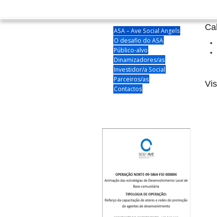
Ca
ASA – Ave Social Angels
O desafio do ASA
Público-alvo
Dinamizadores/as
Investidor/a Social
Parceiros/as
Vis
Contactos