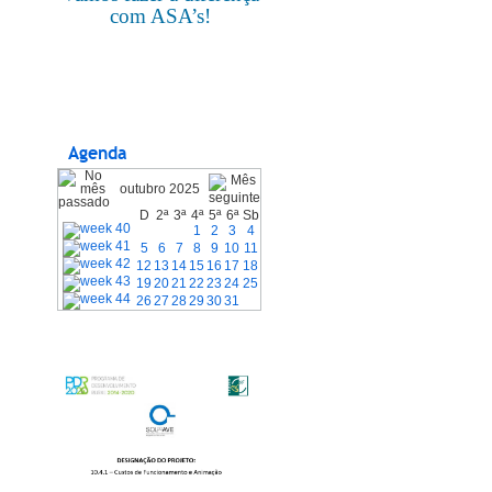
com ASA’s!
Agenda
outubro 2025
D
2ª
3ª
4ª
5ª
6ª
Sb
1
2
3
4
5
6
7
8
9
10
11
12
13
14
15
16
17
18
19
20
21
22
23
24
25
26
27
28
29
30
31