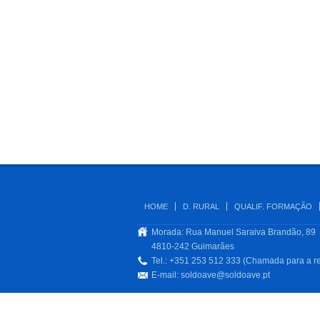
HOME
D. RURAL
QUALIF. FORMAÇÃO
Morada: Rua Manuel Saraiva Brandão, 89
4810-242 Guimarães
Tel.: +351 253 512 333 (Chamada para a re
E-mail:
soldoave@soldoave.pt
.