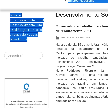
Empreendedorismo
Desenvolvimento So
Notícias
Desenvolvimento Social
Desenvolvimento Rural
O mercado de trabalho: tendên
Qualificação Formação
de recrutamento 2021
Arquivo de Notícias
CRIADO EM 16 ABRIL 2021
Newsletters
Na tarde do dia 15 de abril, foram vári
pessoas que embarcaram na Est
Central para participarem na Tal
Procurar
mercado de trabalho: tendência
recrutamento 2021”, desenvolvida 
projeto Estação Guimarães Sul.
Nuno Rodrigues, Recruiter da K
Services, através de uma metodol
bastante participativa, falou acer
mercado de trabalho em temp
pandemia, os perfis procurados p
empresas e as competências valoriz
dando nota, também, de algumas ofert
emprego para a região.