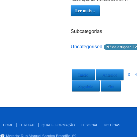
Ler mais...
Subcategorias
Uncategorised
N.º de artigos: 12
Início
Anterior
3
4
Seguinte
Fim
HOME
D. RURAL
QUALIF. FORMAÇÃO
D. SOCIAL
NOTÍCIAS
Morada: Rua Manuel Saraiva Brandão, 89