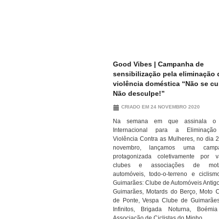
Good Vibes | Campanha de
sensibilização pela eliminação 
violência doméstica “Não se cu
Não desculpe!”
CRIADO EM 24 NOVEMBRO 2020
Na semana em que assinala o
Internacional para a Eliminaçã
Violência Contra as Mulheres, no dia 
novembro, lançamos uma camp
protagonizada coletivamente por v
clubes e associações de mota
automóveis, todo-o-terreno e ciclis
Guimarães: Clube de Automóveis Antig
Guimarães, Motards do Berço, Moto 
de Ponte, Vespa Clube de Guimarãe
Infinitos, Brigada Noturna, Boémi
Associação de Ciclistas do Minho.