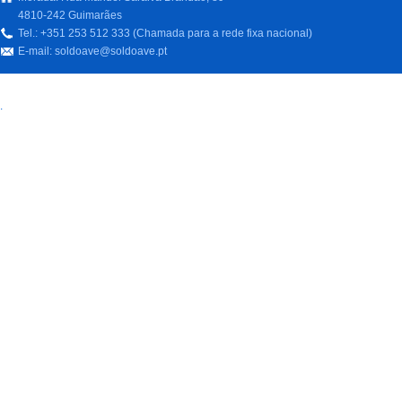
4810-242 Guimarães
Tel.: +351 253 512 333 (Chamada para a rede fixa nacional)
E-mail:
soldoave@soldoave.pt
.