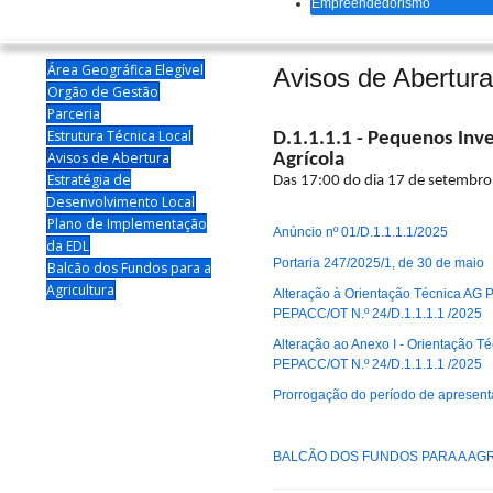
Empreendedorismo
Área Geográfica Elegível
Avisos de Abertura
Orgão de Gestão
Parceria
Estrutura Técnica Local
D.1.1.1.1 - Pequenos Inv
Avisos de Abertura
Agrícola
Estratégia de
Das 17:00 do dia 17 de setembro
Desenvolvimento Local
Plano de Implementação
Anúncio nº 01/D.1.1.1.1/2025
da EDL
Portaria 247/2025/1, de 30 de maio
Balcão dos Fundos para a
Agricultura
Alteração à Orientação Técnica AG 
PEPACC/OT N.º 24/D.1.1.1.1 /2025
Alteração ao Anexo I - Orientação 
PEPACC/OT N.º 24/D.1.1.1.1 /2025
Prorrogação do período de apresent
BALCÃO DOS FUNDOS PARA A AG