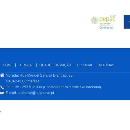
HOME
D. RURAL
QUALIF. FORMAÇÃO
D. SOCIAL
NOTÍCIAS
Morada: Rua Manuel Saraiva Brandão, 89
4810-242 Guimarães
Tel.: +351 253 512 333 (Chamada para a rede fixa nacional)
E-mail:
soldoave@soldoave.pt
.