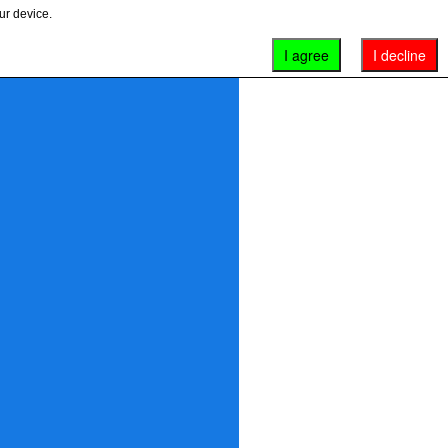
ur device.
I agree
I decline