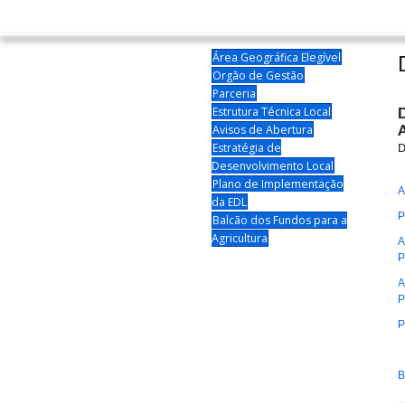
Área Geográfica Elegível
Orgão de Gestão
Parceria
Estrutura Técnica Local
Avisos de Abertura
Estratégia de
D
Desenvolvimento Local
Plano de Implementação
A
da EDL
P
Balcão dos Fundos para a
Agricultura
A
P
A
P
P
B