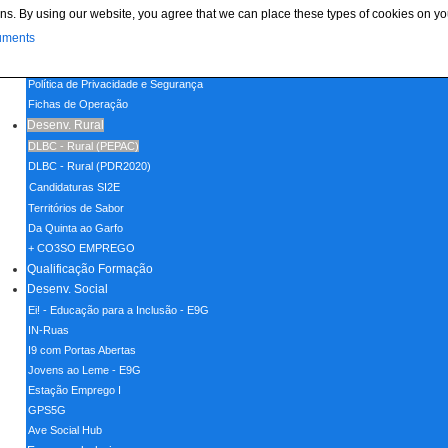
ns. By using our website, you agree that we can place these types of cookies on yo
Menu
uments
Home
Política de Cookies
Política de Privacidade e Segurança
Fichas de Operação
Desenv. Rural
DLBC - Rural (PEPAC)
DLBC - Rural (PDR2020)
Candidaturas SI2E
Territórios de Sabor
Da Quinta ao Garfo
+ CO3SO EMPREGO
Qualificação Formação
Desenv. Social
Ei! - Educação para a Inclusão - E9G
IN-Ruas
I9 com Portas Abertas
Jovens ao Leme - E9G
Estação Emprego I
GPS5G
Ave Social Hub