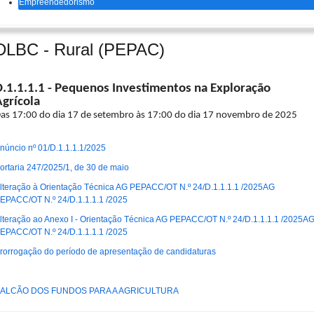
Empreendedorismo
DLBC - Rural (PEPAC)
D.1.1.1.1 - Pequenos Investimentos na Exploração
Agrícola
as 17:00 do dia 17 de setembro às 17:00 do dia 17 novembro de 2025
núncio nº 01/D.1.1.1.1/2025
ortaria 247/2025/1, de 30 de maio
lteração à Orientação Técnica AG PEPACC/OT N.º 24/D.1.1.1.1 /2025AG
EPACC/OT N.º 24/D.1.1.1.1 /2025
lteração ao Anexo I - Orientação Técnica AG PEPACC/OT N.º 24/D.1.1.1.1 /2025A
EPACC/OT N.º 24/D.1.1.1.1 /2025
rorrogação do período de apresentação de candidaturas
ALCÃO DOS FUNDOS PARA A AGRICULTURA