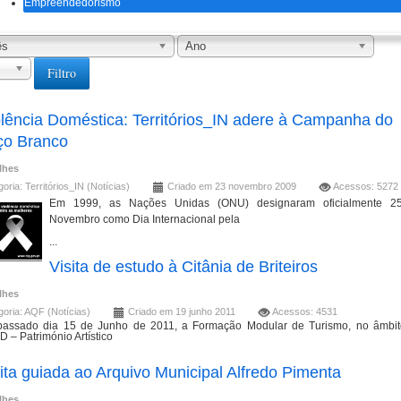
Empreendedorismo
ês
Ano
Filtro
olência Doméstica: Territórios_IN adere à Campanha do
ço Branco
lhes
goria:
Territórios_IN (Notícias)
Criado em 23 novembro 2009
Acessos: 5272
Em 1999, as Nações Unidas (ONU) designaram oficialmente 2
Novembro como Dia Internacional pela
...
Visita de estudo à Citânia de Briteiros
lhes
goria:
AQF (Notícias)
Criado em 19 junho 2011
Acessos: 4531
passado dia 15 de Junho de 2011, a Formação Modular de Turismo, no âmbit
 – Património Artístico
ita guiada ao Arquivo Municipal Alfredo Pimenta
lhes