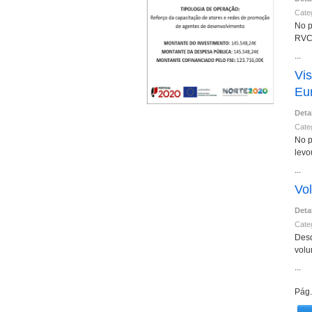
Cate
No p
RVC
...
Vi
Eur
Deta
Cate
No p
levo
...
Vo
Deta
Cate
Des
volu
...
Pág.