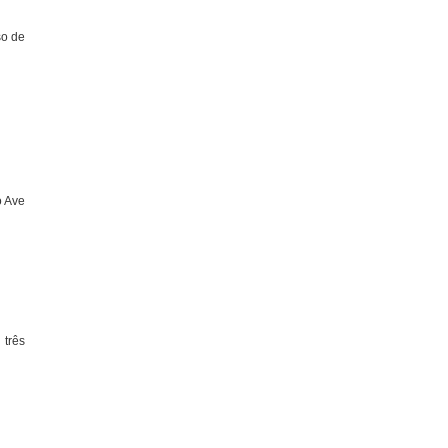
so de
o Ave
três