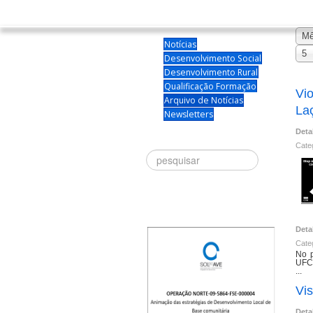
M
Notícias
5
Desenvolvimento Social
Desenvolvimento Rural
Qualificação Formação
Vi
Arquivo de Notícias
La
Newsletters
Deta
Cate
Procurar
Deta
Cate
No 
UFCD
...
Vis
Deta