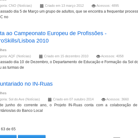
goria:
CNO (Notícias)
Criado em 13 março 2012
Acessos: 4895
assado dia 5 de Março um grupo de adultos, que se encontra a frequentar proces
C no
sta ao Campeonato Europeu de Profissões -
oSkills/Lisboa 2010
lhes
goria:
AQF (Notícias)
Criado em 15 dezembro 2010
Acessos: 4058
assado dia 10 de Dezembro, o Departamento de Educação e Formação da Sol d
u as turmas de
luntariado no IN-Ruas
lhes
goria:
Sol do Ave (Notícias)
Criado em 07 outubro 2014
Acessos: 3660
de junho do corrente ano, o Projeto IN-Ruas conta com a colaboração de 
ntários/as do Banco Local
 63 de 65