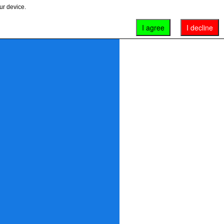
ur device.
I agree
I decline