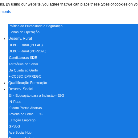
ns. By using our website, you agree that we can place these types of cookies on yo
Menu
uments
Home
Política de Cookies
Política de Privacidade e Segurança
Fichas de Operação
Desenv. Rural
DLBC - Rural (PEPAC)
DLBC - Rural (PDR2020)
Candidaturas SI2E
Territórios de Sabor
Da Quinta ao Garfo
+ CO3SO EMPREGO
Qualificação Formação
Desenv. Social
Ei! - Educação para a Inclusão - E9G
IN-Ruas
I9 com Portas Abertas
Jovens ao Leme - E9G
Estação Emprego I
GPS5G
Ave Social Hub