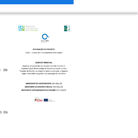
5 de
o da